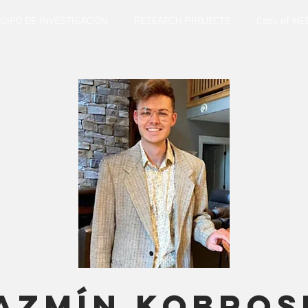
UIPO DE INVESTIGACIÓN
RESEARCH PROJECTS
Copy of ME
azmín kobros