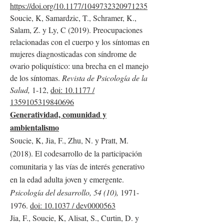
https://doi.org/10.1177/1049732320971235
Soucie, K, Samardzic, T., Schramer, K.,
Salam, Z. y Ly, C (2019). Preocupaciones
relacionadas con el cuerpo y los síntomas en
mujeres diagnosticadas con síndrome de
ovario poliquístico: una brecha en el manejo
de los síntomas.
Revista de Psicología de la
Salud,
1-12,
doi: 10.1177 /
1359105319840696
Generatividad, comunidad y
ambientalismo
Soucie, K, Jia, F., Zhu, N. y Pratt, M.
(2018). El codesarrollo de la participación
comunitaria y las vías de interés generativo
en la edad adulta joven y emergente.
Psicología del desarrollo, 54 (10),
1971-
1976
.
doi: 10.1037 / dev0000563
Jia, F., Soucie, K, Alisat, S., Curtin, D. y